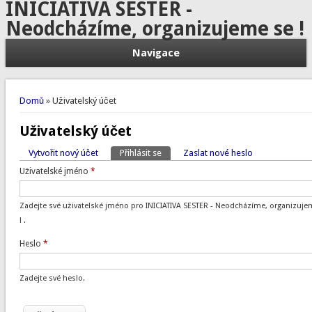
INICIATIVA SESTER -
Neodcházíme, organizujeme se !
Navigace
Jste zde
Domů
» Uživatelský účet
Uživatelský účet
Vytvořit nový účet
Přihlásit se
(aktivní záložka)
Zaslat nové heslo
Hlavní záložky
Uživatelské jméno
*
Zadejte své uživatelské jméno pro INICIATIVA SESTER - Neodcházíme, organizuje
! .
Heslo
*
Zadejte své heslo.