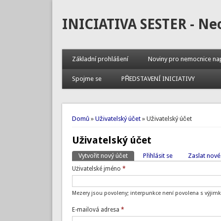
INICIATIVA SESTER - Ne
Základní prohlášení
Noviny pro nemocnice na
Spojme se
PŘEDSTAVENÍ INICIATIVY
Jste zde
Domů
»
Uživatelský účet
» Uživatelský účet
Uživatelský účet
Vytvořit nový účet
(aktivní záložka)
Přihlásit se
Zaslat nové
Hlavní záložky
Uživatelské jméno
*
Mezery jsou povoleny; interpunkce není povolena s výjimk
E-mailová adresa
*