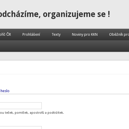
odcházíme, organizujeme se !
příč ČR
Prohlášení
Texty
Noviny pro KKN
Oběžník pr
 heslo
ou teček, pomlček, apostrofů a podtržítek.