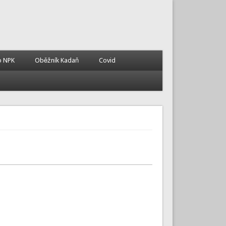
o NPK
Oběžník Kadaň
Covid