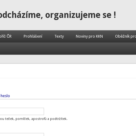
odcházíme, organizujeme se !
příč ČR
Prohlášení
Texty
Noviny pro KKN
Oběžník pr
 heslo
ou teček, pomlček, apostrofů a podtržítek.