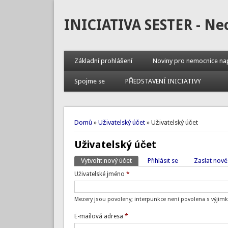
INICIATIVA SESTER - Ne
Základní prohlášení
Noviny pro nemocnice na
Spojme se
PŘEDSTAVENÍ INICIATIVY
Jste zde
Domů
»
Uživatelský účet
» Uživatelský účet
Uživatelský účet
Vytvořit nový účet
(aktivní záložka)
Přihlásit se
Zaslat nové
Hlavní záložky
Uživatelské jméno
*
Mezery jsou povoleny; interpunkce není povolena s výjimk
E-mailová adresa
*