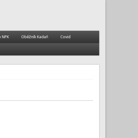
o NPK
Oběžník Kadaň
Covid