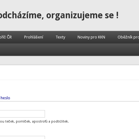
odcházíme, organizujeme se !
příč ČR
Prohlášení
Texty
Noviny pro KKN
Oběžník pr
 heslo
ou teček, pomlček, apostrofů a podtržítek.