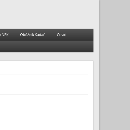
o NPK
Oběžník Kadaň
Covid