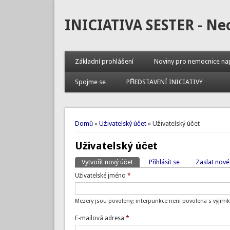
INICIATIVA SESTER - Ne
Základní prohlášení
Noviny pro nemocnice na
Spojme se
PŘEDSTAVENÍ INICIATIVY
Jste zde
Domů
»
Uživatelský účet
» Uživatelský účet
Uživatelský účet
Vytvořit nový účet
(aktivní záložka)
Přihlásit se
Zaslat nové
Hlavní záložky
Uživatelské jméno
*
Mezery jsou povoleny; interpunkce není povolena s výjimk
E-mailová adresa
*