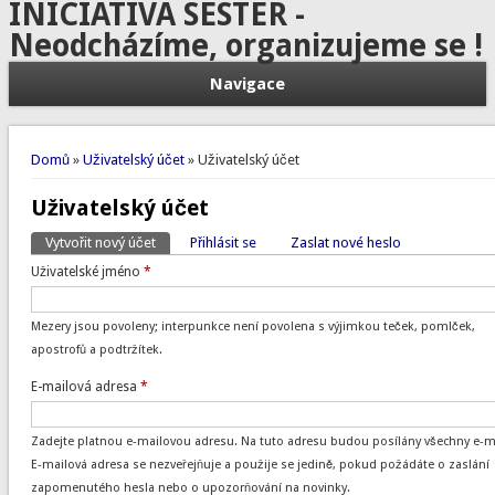
INICIATIVA SESTER -
Neodcházíme, organizujeme se !
Navigace
Jste zde
Domů
»
Uživatelský účet
» Uživatelský účet
Uživatelský účet
Vytvořit nový účet
(aktivní záložka)
Přihlásit se
Zaslat nové heslo
Hlavní záložky
Uživatelské jméno
*
Mezery jsou povoleny; interpunkce není povolena s výjimkou teček, pomlček,
apostrofů a podtržítek.
E-mailová adresa
*
Zadejte platnou e-mailovou adresu. Na tuto adresu budou posílány všechny e-ma
E-mailová adresa se nezveřejňuje a použije se jedině, pokud požádáte o zaslání
zapomenutého hesla nebo o upozorňování na novinky.