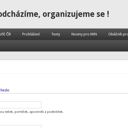
odcházíme, organizujeme se !
příč ČR
Prohlášení
Texty
Noviny pro KKN
Oběžník pr
 heslo
ou teček, pomlček, apostrofů a podtržítek.