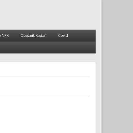
o NPK
Oběžník Kadaň
Covid