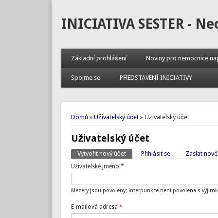
INICIATIVA SESTER - Ne
Základní prohlášení
Noviny pro nemocnice na
Spojme se
PŘEDSTAVENÍ INICIATIVY
Jste zde
Domů
»
Uživatelský účet
» Uživatelský účet
Uživatelský účet
Vytvořit nový účet
(aktivní záložka)
Přihlásit se
Zaslat nové
Hlavní záložky
Uživatelské jméno
*
Mezery jsou povoleny; interpunkce není povolena s výjimk
E-mailová adresa
*