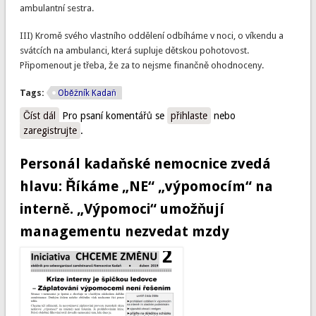
ambulantní sestra.
III) Kromě svého vlastního oddělení odbíháme v noci, o víkendu a
svátcích na ambulanci, která supluje dětskou pohotovost.
Připomenout je třeba, že za to nejsme finančně ohodnoceny.
Tags:
Oběžník Kadaň
Číst dál
Dětské oddělení: Proč nechceme a nemůžeme vypomáhat
Pro psaní komentářů se
přihlaste
nebo
zaregistrujte
na interně? (Kadaň)
.
Personál kadaňské nemocnice zvedá
hlavu: Říkáme „NE“ „výpomocím“ na
interně. „Výpomoci“ umožňují
managementu nezvedat mzdy