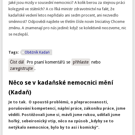
Jaké jsou mzdy v sousední nemocnici? A kolik berou za stejnou práci
kolegyně ve státních? A co říká ministr zdravotnictví na fakt, že
kadaňské vedení letos nepřidalo ani sedm procent, ani nezvedlo
směnnost? Odpovědi najdete ve třetím čísle novin Iniciativy Chceme
změnu. A znamenají pro nás jediné: když se kolektivně neozveme, nic
se nezlepší.
Tags:
Oběžník Kadaň
Číst dál
Iniciativa Kadaň číslo 3: Bereme méně než jinde. Je třeba si
Pro psaní komentářů se
přihlaste
nebo
zaregistrujte
říci o víc
.
Něco se v kadaňské nemocnici mění
(Kadaň)
Je to tak. O spoustě problémů, o přepracovanosti,
porušování kompetencí, náplní práce, zákoníku práce, jsme
věděli. Postěžovali jsme si, mávli jsme rukou, udělali jsme
hořký, sebeironický vtip, něco na způsob „kdyby se to
netýkalo nemocnice, bylo by to asi i komický“.