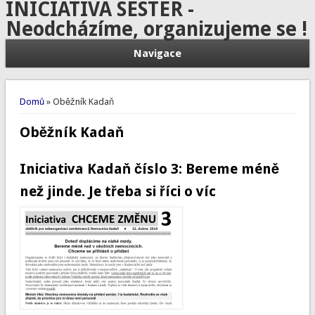
INICIATIVA SESTER -
Neodcházíme, organizujeme se !
Navigace
Jste zde
Domů
» Oběžník Kadaň
Oběžník Kadaň
Iniciativa Kadaň číslo 3: Bereme méně
než jinde. Je třeba si říci o víc