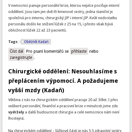
V nemocnici panuje personální krize, kterou nejvíce pociťuje interní
oddělení. Jsou tam jen dvě tři kmenové sestry, jedna staniční je
společná pro internu, chirurgický JIP i interní JIP. Kvůli nedostatku
personálu došlo ke snížení lůžek z 25 na 15, i přesto však bývá
obložnost lůžek 22 až 23 pacientů.
Tags:
Oběžník Kadaň
Číst dál
Porodní oddělení: Záplatování a přetahování sester není
Pro psaní komentářů se
přihlaste
nebo
zaregistrujte
řešení (Kadaň)
.
Chirurgické oddělení: Nesouhlasíme s
přeplácením výpomocí. A požadujeme
vyšší mzdy (Kadaň)
Většina z nás na chirurgickém oddělení pracuje 20 až 30let. I přes
veškeré personální, finanční a pracovní krize v minulosti jsme zde
vydržely
a další budoucnost chirurgie a celé nemocnice nám není
lhostejná.
Na chirurgickém oddělení – lůžkové části je nás 5,5 zdravotní sestry