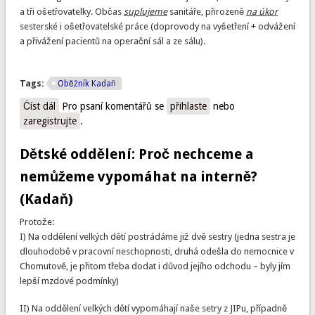
a tři ošetřovatelky. Občas
suplujeme
sanitáře, přirozeně
na úkor
sesterské i ošetřovatelské práce (doprovody na vyšetření + odvážení
a přivážení pacientů na operační sál a ze sálu).
Tags:
Oběžník Kadaň
Číst dál
Chirurgické oddělení: Nesouhlasíme s přeplácením
Pro psaní komentářů se
přihlaste
nebo
zaregistrujte
výpomocí. A požadujeme vyšší mzdy (Kadaň)
.
Dětské oddělení: Proč nechceme a
nemůžeme vypomáhat na interně?
(Kadaň)
Protože:
I) Na oddělení velkých dětí postrádáme již dvě sestry (jedna sestra je
dlouhodobě v pracovní neschopnosti, druhá odešla do nemocnice v
Chomutově, je přitom třeba dodat i důvod jejího odchodu – byly jím
lepší mzdové podmínky)
II) Na oddělení velkých dětí vypomáhají naše setry z JIPu, případně