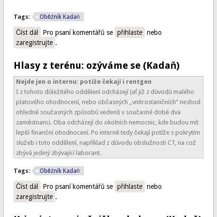
Tags:
Oběžník Kadaň
Číst dál
Něco se v kadaňské nemocnici mění (Kadaň)
Pro psaní komentářů se
přihlaste
nebo
zaregistrujte
.
Hlasy z terénu: ozýváme se (Kadaň)
Nejde jen o internu:
potíže čekají i rentgen
I z tohoto důležitého oddělení odcházejí (ať již z důvodů malého
platového ohodnocení, nebo občasných „vnitrostaničních“ neshod
ohledně současných způsobů vedení) v současné době dva
zaměstnanci. Oba odcházejí do okolních nemocnic, kde budou mít
lepší finanční ohodnocení. Po interně tedy čekají potíže s pokrytím
služeb i toto oddělení, například z důvodu obslužnosti CT, na což
zbývá jediný zbývající laborant.
Tags:
Oběžník Kadaň
Číst dál
Hlasy z terénu: ozýváme se (Kadaň)
Pro psaní komentářů se
přihlaste
nebo
zaregistrujte
.