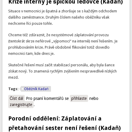
Krize interny je špičkou ledovce (Kadaň)
Situace v nemocnici je špatná a zhoršuje se s každým odchodem
dalšího zaměstnance. Druhým číslem našeho oběžníku však
nechceme říci pouze tohle.
Chceme též zdůraznit, že nesystémové záplatování provozu
(tentokrát skrze neférové „výpomoci“ na interně) není řešením. Je
prohlubováním krize. Právě obdobné flikování totiž dovedlo
nemocnici tam, kde dnes je.
Skutečné řešení musí začít stabilizací personálu, aby byla šance
získat nový. To znamená rychlým zvýšením nespravedlivě nízkých
mezd.
Tags:
Oběžník Kadaň
Číst dál
Krize interny je špičkou ledovce (Kadaň)
Pro psaní komentářů se
přihlaste
nebo
zaregistrujte
.
Porodní oddělení: Záplatování a
přetahování sester není řešení (Kadaň)