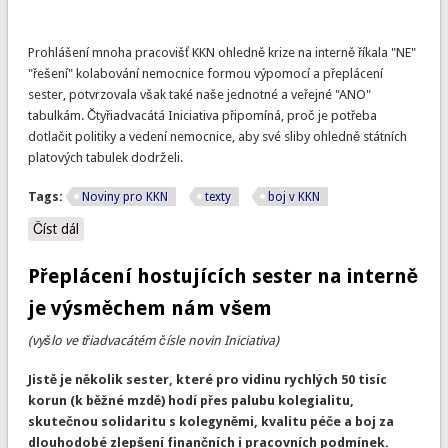
Prohlášení mnoha pracovišť KKN ohledně krize na interně říkala "NE"
"řešení" kolabování nemocnice formou výpomocí a přeplácení
sester, potvrzovala však také naše jednotné a veřejné "ANO"
tabulkám. Čtyřiadvacátá Iniciativa připomíná, proč je potřeba
dotlačit politiky a vedení nemocnice, aby své sliby ohledně státních
platových tabulek dodrželi.
Tags:
Noviny pro KKN
texty
boj v KKN
Číst dál
Iniciativa číslo 24: Tabulky: podvod, který nesmí projít Už
kvůli naší důstojnosti
Přeplácení hostujících sester na interně
je výsměchem nám všem
(vyšlo ve třiadvacátém čísle novin Iniciativa)
Jistě je několik sester, které pro vidinu rychlých 50 tisíc
korun (k běžné mzdě) hodí přes palubu kolegialitu,
skutečnou solidaritu s kolegyněmi, kvalitu péče a boj za
dlouhodobé zlepšení finančních i pracovních podmínek.