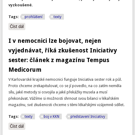
vyzkoušené.
Tags:
prohlášení
texty
Číst dál
Lékaři plánují odmítat přesčasy nad 150 hodin. Je to
správný krok. Někde už to sestry praktikují, ostatní by se
měly přidat - a odteď své úsilí koordinovat
I v nemocnici lze bojovat, nejen
vyjednávat, říká zkušenost Iniciativy
sester: článek z magazínu Tempus
Medicorum
V Karlovarské krajské nemocnici funguje Iniciativa sester rok a půl.
Proto chceme zrekapitulovat, co se jí povedlo, na co zatím neměla
sílu, jaké metody si osvojila a jaké překážky musela a musí
překonávat. Vážíme si možnosti shrnout svou bilanci v lékařském
magazínu, své zkušenosti chceme s těmi lékařskými vzájemně sdílet.
Tags:
texty
boj v KKN
představení Iniciativy
Číst dál
I v nemocnici lze bojovat, nejen vyjednávat, říká zkušenost
Iniciativy sester: článek z magazínu Tempus Medicorum