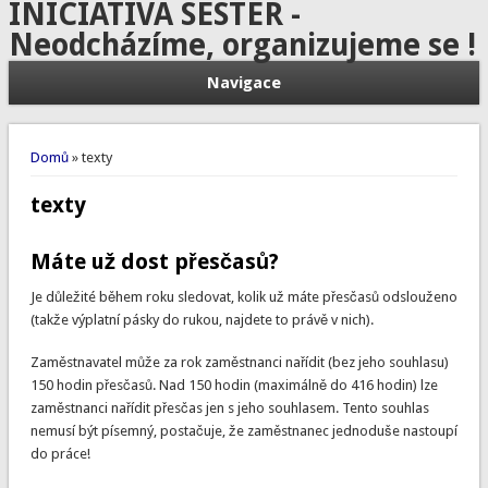
INICIATIVA SESTER -
Neodcházíme, organizujeme se !
Navigace
Jste zde
Domů
» texty
texty
Máte už dost přesčasů?
Je důležité během roku sledovat, kolik už máte přesčasů odslouženo
(takže výplatní pásky do rukou, najdete to právě v nich).
Zaměstnavatel může za rok zaměstnanci nařídit (bez jeho souhlasu)
150 hodin přesčasů. Nad 150 hodin (maximálně do 416 hodin) lze
zaměstnanci nařídit přesčas jen s jeho souhlasem. Tento souhlas
nemusí být písemný, postačuje, že zaměstnanec jednoduše nastoupí
do práce!