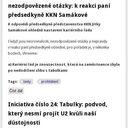
nezodpovězené otázky: k reakci paní
předsedkyně KKN Samákové
K odpovědi předsedkyně představenstva KKN Jitky
Samákové ohledně nastavení kariérního řádu
I když jsou nesrovnalosti, nezodpovězené otázky a nepravdy
v reakci paní předsedkyně očividné, pro pořádek je, v několika
bodech, shrneme:
a) Kariérní řád je znouzectnost, která na zaměstnance zbyla
po nedodržení slibu s tabulkami
Tags:
texty
prohlášení
Číst dál
Nesrovnalosti, nepravdy, nezodpovězené otázky: k reakci
paní předsedkyně KKN Samákové
Iniciativa číslo 24: Tabulky: podvod,
který nesmí projít Už kvůli naší
důstojnosti