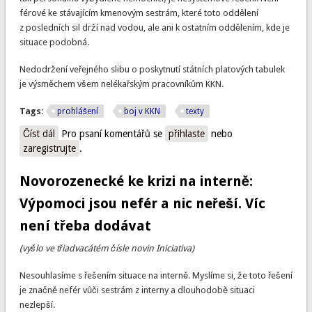
férové ke stávajícím kmenovým sestrám, které toto oddělení
z posledních sil drží nad vodou, ale ani k ostatním oddělením, kde je
situace podobná.
Nedodržení veřejného slibu o poskytnutí státních platových tabulek
je výsměchem všem nelékařským pracovníkům KKN.
Tags:
prohlášení
boj v KKN
texty
Číst dál
Neurologie ke krizi na interně: Přetahování a přeplácení
Pro psaní komentářů se
přihlaste
nebo
zaregistrujte
sester je nefér. A nedodržení slibu o tabulkách je výsměch
.
Novorozenecké ke krizi na interně:
Výpomoci jsou nefér a nic neřeší. Víc
není třeba dodávat
(vyšlo ve třiadvacátém čísle novin Iniciativa)
Nesouhlasíme s řešením situace na interně. Myslíme si, že toto řešení
je značně nefér vůči sestrám z interny a dlouhodobě situaci
nezlepší.