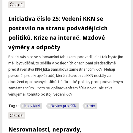
Číst dál
Vedení KKN vzkázalo personálu: jsme na straně krajských
politiků, kteří vás podvedli
Iniciativa číslo 25: Vedení KKN se
postavilo na stranu podvádějících
politiků. Krize na interně. Mzdové
výměry a odpočty
Politici vás sice se slibovanými tabulkami podvedli, ale i tak byste jim
měli být vděční, to sdělila v posledních dnech paní předsedkyně
představenstva KKN Jitka Samáková zaměstnancům KKN. Nehájí
personál proti krajské radě, které zdravotnice KKN nestály za
dodržení opakovaných slibů. Hájí krajské politiky proti podvedeným
zaměstnancům. Proto se v pětadvacátém čísle novin Iniciativa
věnujeme i tomuto postoji vedení KKN.
Tags:
boj v KKN
Noviny pro KKN
texty
Číst dál
Iniciativa číslo 25: Vedení KKN se postavilo na stranu
podvádějících politiků. Krize na interně. Mzdové výměry a
odpočty
Nesrovnalosti, nepravdy,