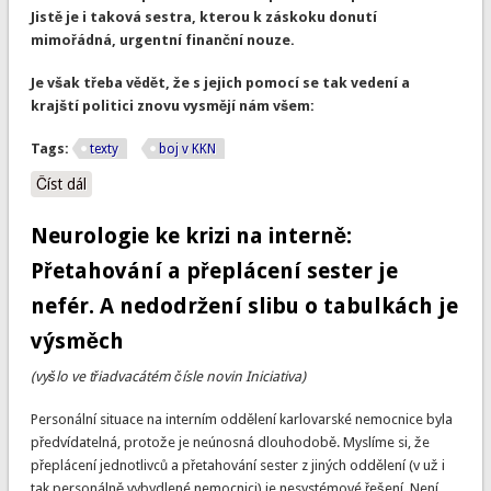
Jistě je i taková sestra, kterou k záskoku donutí
mimořádná, urgentní finanční nouze.
Je však třeba vědět, že s jejich pomocí se tak vedení a
krajští politici znovu vysmějí nám všem:
Tags:
texty
boj v KKN
Číst dál
Přeplácení hostujících sester na interně je výsměchem nám
všem
Neurologie ke krizi na interně:
Přetahování a přeplácení sester je
nefér. A nedodržení slibu o tabulkách je
výsměch
(vyšlo ve třiadvacátém čísle novin Iniciativa)
Personální situace na interním oddělení karlovarské nemocnice byla
předvídatelná, protože je neúnosná dlouhodobě. Myslíme si, že
přeplácení jednotlivců a přetahování sester z jiných oddělení (v už i
tak personálně vybydlené nemocnici) je nesystémové řešení. Není