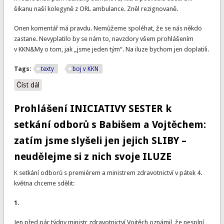
šikanu naší kolegyně z ORL ambulance. Zněl rezignovaně.
Onen komentář má pravdu. Nemůžeme spoléhat, že se nás někdo
zastane. Nevyplatilo by se nám to, navzdory všem prohlášením
v KKN&My o tom, jak „jsme jeden tým“. Na iluze bychom jen doplatili.
Tags:
texty
boj v KKN
Číst dál
Nemáme zastání. Ale také už víme, že nejlépe se dokážeme
zastat samy
Prohlášení INICIATIVY SESTER k
setkání odborů s Babišem a Vojtěchem:
zatím jsme slyšeli jen jejich SLIBY –
neudělejme si z nich svoje ILUZE
K setkání odborů s premiérem a ministrem zdravotnictví v pátek 4.
května chceme sdělit:
1.
Jen před pár týdny ministr zdravotnictví Vojtěch oznámil, že nesplní