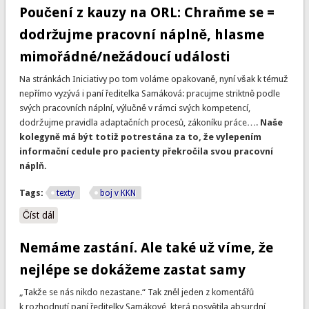
Poučení z kauzy na ORL: Chraňme se =
dodržujme pracovní náplně, hlasme
mimořádné/nežádoucí události
Na stránkách Iniciativy po tom voláme opakovaně, nyní však k témuž
nepřímo vyzývá i paní ředitelka Samáková: pracujme striktně podle
svých pracovních náplní, výlučně v rámci svých kompetencí,
dodržujme pravidla adaptačních procesů, zákoníku práce….
Naše
kolegyně má být totiž potrestána za to, že vylepením
informační cedule pro pacienty překročila svou pracovní
náplň.
Tags:
texty
boj v KKN
Číst dál
Poučení z kauzy na ORL: Chraňme se = dodržujme pracovní
náplně, hlasme mimořádné/nežádoucí události
Nemáme zastání. Ale také už víme, že
nejlépe se dokážeme zastat samy
„Takže se nás nikdo nezastane.“ Tak zněl jeden z komentářů
k rozhodnutí paní ředitelky Samákové, která posvětila absurdní