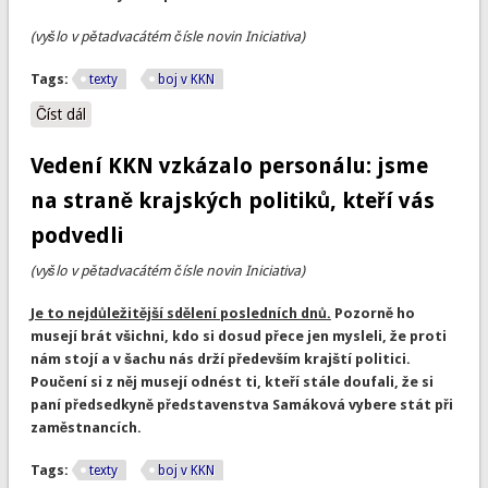
(vyšlo v pětadvacátém čísle novin Iniciativa)
Tags:
texty
boj v KKN
Číst dál
Mzdové výměry v KKN: za odpočty může vedení. Dodnes
nevysvětlilo, proč je zavedlo
Vedení KKN vzkázalo personálu: jsme
na straně krajských politiků, kteří vás
podvedli
(vyšlo v pětadvacátém čísle novin Iniciativa)
Je to nejdůležitější sdělení posledních dnů.
Pozorně ho
musejí brát všichni, kdo si dosud přece jen mysleli, že proti
nám stojí a v šachu nás drží především krajští politici.
Poučení si z něj musejí odnést ti, kteří stále doufali, že si
paní předsedkyně představenstva Samáková vybere stát při
zaměstnancích.
Tags:
texty
boj v KKN