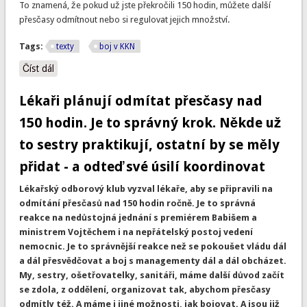
To znamená, že pokud už jste překročili 150 hodin, můžete další
přesčasy odmítnout nebo si regulovat jejich množství.
Tags:
texty
boj v KKN
Číst dál
Máte už dost přesčasů?
Lékaři plánují odmítat přesčasy nad
150 hodin. Je to správný krok. Někde už
to sestry praktikují, ostatní by se měly
přidat - a odteď své úsilí koordinovat
Lékařský odborový klub vyzval lékaře, aby se připravili na
odmítání přesčasů nad 150 hodin ročně. Je to správná
reakce na nedůstojná jednání s premiérem Babišem a
ministrem Vojtěchem i na nepřátelský postoj vedení
nemocnic. Je to správnější reakce než se pokoušet vládu dál
a dál přesvědčovat a boj s managementy dál a dál obcházet.
My, sestry, ošetřovatelky, sanitáři, máme další důvod začít
se zdola, z oddělení, organizovat tak, abychom přesčasy
odmítly též. A máme i jiné možnosti, jak bojovat. A jsou již