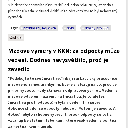
slib desetiprocentního růstu tarifů od ledna roku 2019, který dala
předchozí vláda. V situaci vleklé krize zdravotnictví to byl nehorázný
výsměch.
Tags:
prohlášení; boj v kkn
texty
Noviny pro KKN
Číst dál
Prohlášení INICIATIVY SESTER k setkání odborů s Babišem
a Vojtěchem: zatím jsme slyšeli jen jejich SLIBY – neudělejme
si z nich svoje ILUZE
Mzdové výměry v KKN: za odpočty může
vedení. Dodnes nevysvětlilo, proč je
zavedlo
"Poděkujte té své Iniciativě," říkají sarkasticky pracovnice
mzdového zaměstnankyním, které si stěžují na to, proč se
jim při výpočtu mzdy strhává z odpracovaných let. Vedení a
mzdové oddělení hází vinu na Iniciativu. Je to ale lež:
Iniciativa proti odpočtům byla a vedení Iniciaitvě
dokonce slíbilo, že odpočty nebudou. Potom je zavedlo. A
doteď nebylo schopné vysvětlit, proč - odpočty se totiž
vztahují ke státním tabulkám, které však vedení a politici
zaměstnankyním upřeli.