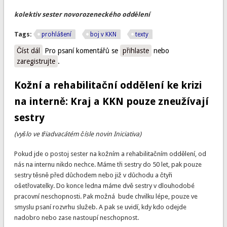
kolektiv sester novorozeneckého oddělení
Tags:
prohlášení
boj v KKN
texty
Číst dál
Novorozenecké ke krizi na interně: Výpomoci jsou nefér a
Pro psaní komentářů se
přihlaste
nebo
zaregistrujte
nic neřeší. Víc není třeba dodávat
.
Kožní a rehabilitační oddělení ke krizi
na interně: Kraj a KKN pouze zneužívají
sestry
(vyšlo ve třiadvacátém čísle novin Iniciativa)
Pokud jde o postoj sester na kožním a rehabilitačním oddělení, od
nás na internu nikdo nechce. Máme tři sestry do 50 let, pak pouze
sestry těsně před důchodem nebo již v důchodu a čtyři
ošetřovatelky. Do konce ledna máme dvě sestry v dlouhodobé
pracovní neschopnosti. Pak možná bude chvilku lépe, pouze ve
smyslu psaní rozvrhu služeb. A pak se uvidí, kdy kdo odejde
nadobro nebo zase nastoupí neschopnost.